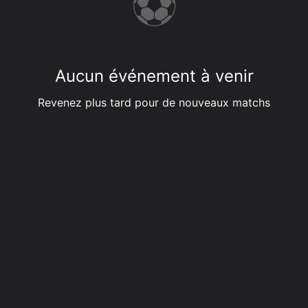
⚽
Aucun événement à venir
Revenez plus tard pour de nouveaux matchs